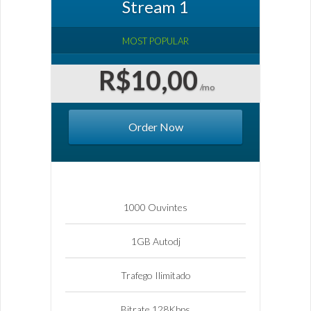
Stream 1
MOST POPULAR
R$10,00
/mo
Order Now
1000 Ouvintes
1GB Autodj
Trafego Ilimitado
Bitrate 128Kbps