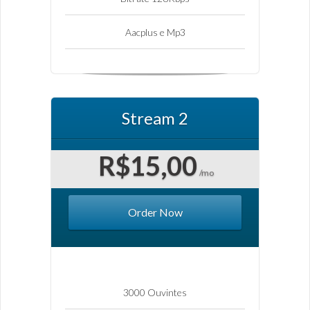
Aacplus e Mp3
Stream 2
R$15,00
/mo
Order Now
3000 Ouvintes