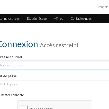
Françai
 connaissances
État du réseau
Affiliés
Contactez-nous
Connexion
Accès restreint
resse courriel
t de passe
Rester connecté