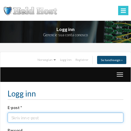
Logg inn
Gerencie sua conta conosco
Norwegian
Logg inn
Registrer
Se handlevogn »
Bytt
naviga
Logg inn
E-post *
Passord