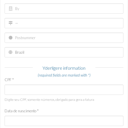
Yderligere information
(required fields are marked with *)
CPF *
Digite seu CPF, somente números, obrigado para gera a fatura
Data de nascimento *