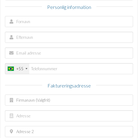
Personlig information
+55
Faktureringsadresse