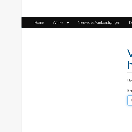
Home
Winkel
Nieuws & Aankondigingen
K
Uw
E-