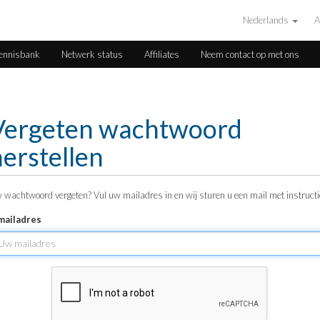
Nederlands
A
ennisbank
Netwerk status
Affiliates
Neem contact op met ons
Vergeten wachtwoord
herstellen
 wachtwoord vergeten? Vul uw mailadres in en wij sturen u een mail met instructi
mailadres