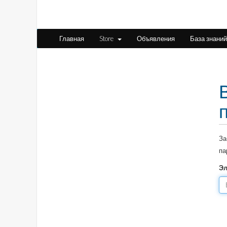
Главная
Store
Объявления
База знаний
За
па
Эл