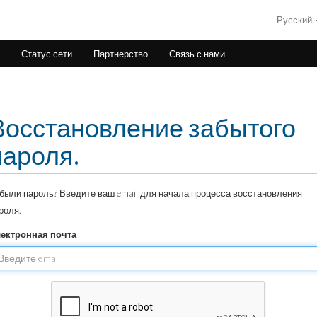
Русский
Статус сети
Партнерство
Связь с нами
Восстановление забытого
пароля.
были пароль? Введите ваш email для начала процесса восстановления
роля.
ектронная почта