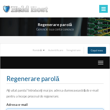
Regenerare parolă
Gerencie sua conta conosco
Română
Autentificare
Înregistrare
Coșul meu
Naviga
Toggle
Regenerare parolă
Ați uitat parola? Introduceți mai jos adresa dumneavoastră de e-mail
pentru a începe procesul de regenerare.
Adresa e-mail