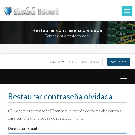
Restaurar contraseña olvidada
Gerencie sua conta conosco
Español
Entrar
Registrarse
Ver Carrito
Altern
Naveg
Restaurar contraseña olvidada
¿Olvidaste tu contraseña? Escribe tu dirección de correo electrónico a
para comenzar el proceso de restablecimiento.
Dirección Email