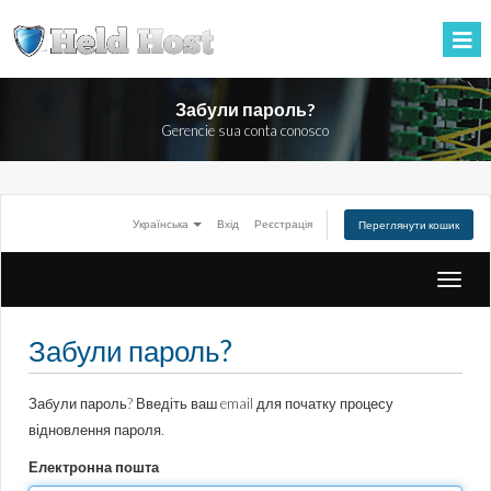
Забули пароль?
Gerencie sua conta conosco
Українська
Вхід
Реєстрація
Переглянути кошик
Toggle
naviga
Забули пароль?
Забули пароль? Введіть ваш email для початку процесу
відновлення пароля.
Електронна пошта