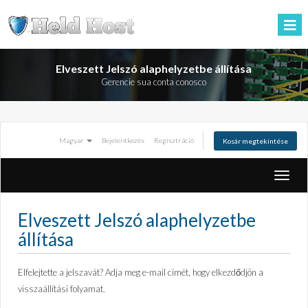
Elveszett Jelszó alaphelyzetbe állítása
Gerencie sua conta conosco
Magyar
Bejelentkezés
Regisztráció
Kosár megtekintése
Váltás
a
navigá
Elveszett Jelszó alaphelyzetbe
állítása
Elfelejtette a jelszavát? Adja meg e-mail címét, hogy elkezdődjön a
visszaállítási folyamat.